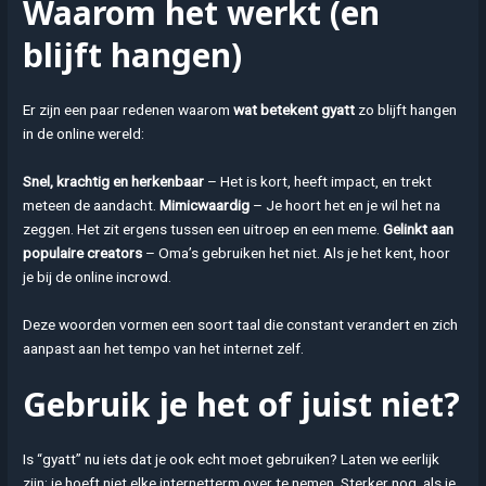
Waarom het werkt (en
blijft hangen)
Er zijn een paar redenen waarom
wat betekent gyatt
zo blijft hangen
in de online wereld:
Snel, krachtig en herkenbaar
– Het is kort, heeft impact, en trekt
meteen de aandacht.
Mimicwaardig
– Je hoort het en je wil het na
zeggen. Het zit ergens tussen een uitroep en een meme.
Gelinkt aan
populaire creators
– Oma’s gebruiken het niet. Als je het kent, hoor
je bij de online incrowd.
Deze woorden vormen een soort taal die constant verandert en zich
aanpast aan het tempo van het internet zelf.
Gebruik je het of juist niet?
Is “gyatt” nu iets dat je ook echt moet gebruiken? Laten we eerlijk
zijn: je hoeft niet elke internetterm over te nemen. Sterker nog, als je